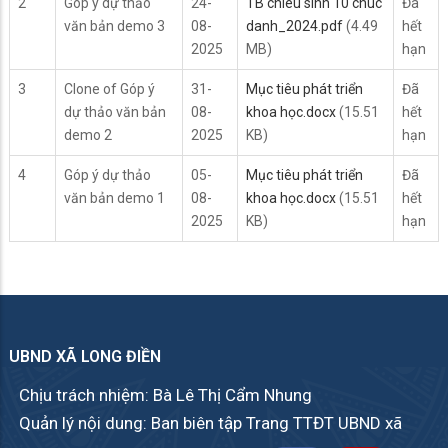
2
Góp ý dự thảo
24-
TB chieu sinh 10 chuc
Đã
văn bản demo 3
08-
danh_2024.pdf
(4.49
hết
2025
MB)
hạn
3
Clone of Góp ý
31-
Mục tiêu phát triển
Đã
dự thảo văn bản
08-
khoa học.docx
(15.51
hết
demo 2
2025
KB)
hạn
4
Góp ý dự thảo
05-
Mục tiêu phát triển
Đã
văn bản demo 1
08-
khoa học.docx
(15.51
hết
2025
KB)
hạn
UBND XÃ LONG ĐIỀN
Chịu trách nhiệm: Bà Lê Thị Cẩm Nhung
Quản lý nội dung: Ban biên tập Trang TTĐT UBND xã