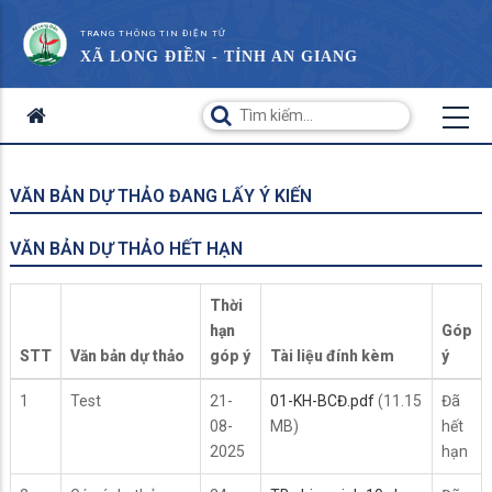
TRANG THÔNG TIN ĐIỆN TỬ
XÃ LONG ĐIỀN - TỈNH AN GIANG
VĂN BẢN DỰ THẢO ĐANG LẤY Ý KIẾN
VĂN BẢN DỰ THẢO HẾT HẠN
Thời
hạn
Góp
STT
Văn bản dự thảo
góp ý
Tài liệu đính kèm
ý
1
Test
21-
01-KH-BCĐ.pdf
(11.15
Đã
08-
MB)
hết
2025
hạn