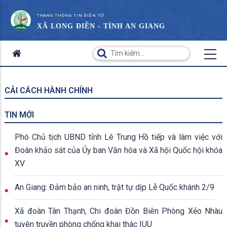
TRANG THÔNG TIN ĐIỆN TỬ
XÃ LONG ĐIỀN - TỈNH AN GIANG
CẢI CÁCH HÀNH CHÍNH
TIN MỚI
Phó Chủ tịch UBND tỉnh Lê Trung Hồ tiếp và làm việc với
Đoàn khảo sát của Ủy ban Văn hóa và Xã hội Quốc hội khóa
XV
An Giang: Đảm bảo an ninh, trật tự dịp Lễ Quốc khánh 2/9
Xã đoàn Tân Thạnh, Chi đoàn Đồn Biên Phòng Xẻo Nhàu
tuyên truyền phòng chống khai thác IUU