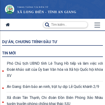
TRANG THÔNG TIN ĐIỆN TỬ
XÃ LONG ĐIỀN - TỈNH AN GIANG
DỰ ÁN, CHƯƠNG TRÌNH ĐẦU TƯ
TIN MỚI
Phó Chủ tịch UBND tỉnh Lê Trung Hồ tiếp và làm việc với
Đoàn khảo sát của Ủy ban Văn hóa và Xã hội Quốc hội khóa
XV
An Giang: Đảm bảo an ninh, trật tự dịp Lễ Quốc khánh 2/9
Xã đoàn Tân Thạnh, Chi đoàn Đồn Biên Phòng Xẻo Nhàu
tuyên truyền phòng chống khai thác IUU