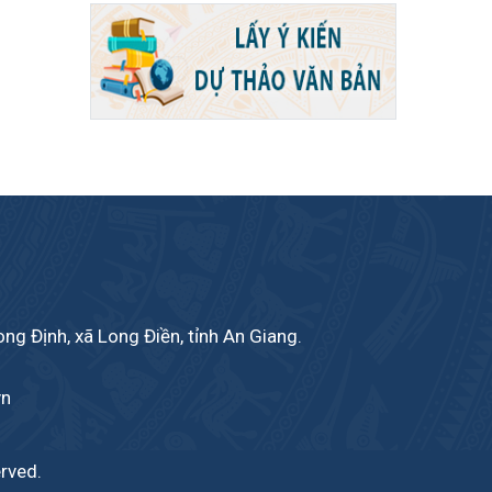
ong Định, xã Long Điền, tỉnh An Giang.
vn
erved.