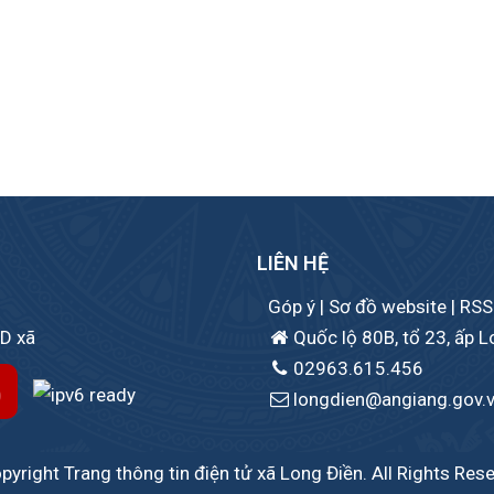
LIÊN HỆ
Góp ý
|
Sơ đồ website
|
RSS
ND xã
Quốc lộ 80B, tổ 23, ấp L
02963.615.456
longdien@angiang.gov.
yright Trang thông tin điện tử xã Long Điền. All Rights Res