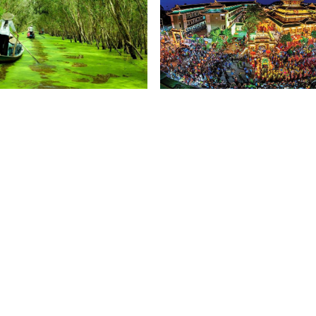
Tràm Trà Sư
Miếu Bà Chúa Xứ