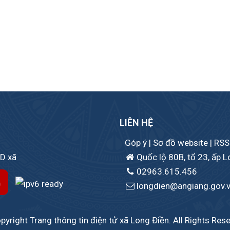
LIÊN HỆ
Góp ý
|
Sơ đồ website
|
RSS
ND xã
Quốc lộ 80B, tổ 23, ấp L
02963.615.456
longdien@angiang.gov.
yright Trang thông tin điện tử xã Long Điền. All Rights Res