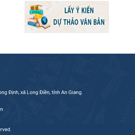
ong Định, xã Long Điền, tỉnh An Giang.
vn
erved.