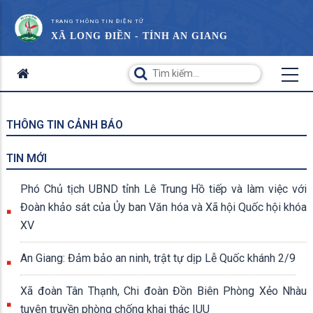
TRANG THÔNG TIN ĐIỆN TỬ
XÃ LONG ĐIỀN - TỈNH AN GIANG
THÔNG TIN CẢNH BÁO
TIN MỚI
Phó Chủ tịch UBND tỉnh Lê Trung Hồ tiếp và làm việc với
Đoàn khảo sát của Ủy ban Văn hóa và Xã hội Quốc hội khóa
XV
An Giang: Đảm bảo an ninh, trật tự dịp Lễ Quốc khánh 2/9
Xã đoàn Tân Thạnh, Chi đoàn Đồn Biên Phòng Xẻo Nhàu
tuyên truyền phòng chống khai thác IUU